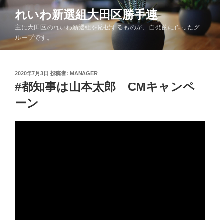
コ
れいわ新選組大田区勝手連
ン
主に大田区のれいわ新選組を応援するものが、自発的に作ったグ
テ
ループです。
ン
ツ
へ
投
2020年7月3日
投稿者:
MANAGER
ス
稿
#都知事は山本太郎 CMキャンペ
キ
日:
ッ
ーン
プ