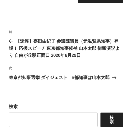
投
前
前
稿
の
【速報】嘉田由紀子 参議院議員（元滋賀県知事）登
ナ
投
場！ 応援スピーチ 東京都知事候補 山本太郎 街頭演説よ
ビ
稿
り 自由が丘駅正面口 2020年6月29日
ゲ
次
次
ー
の
シ
東京都知事選挙 ダイジェスト #都知事は山本太郎
投
ョ
稿
ン
検索
検
索