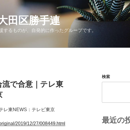
大田区勝手連
援するものが、自発的に作ったグループです。
検索
合流で合意｜テレ東
京
テレ東NEWS：テレビ東京
最近の
/original/2019/12/27/008449.html