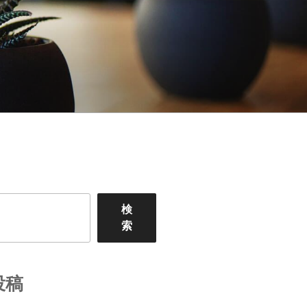
検
索
投稿