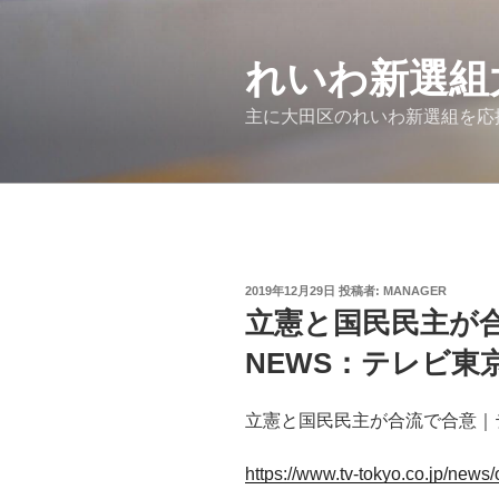
コ
ン
テ
れいわ新選組
ン
主に大田区のれいわ新選組を応
ツ
へ
ス
キ
ッ
プ
投
2019年12月29日
投稿者:
MANAGER
稿
立憲と国民民主が
日:
NEWS：テレビ東
立憲と国民民主が合流で合意｜
https://www.tv-tokyo.co.jp/news