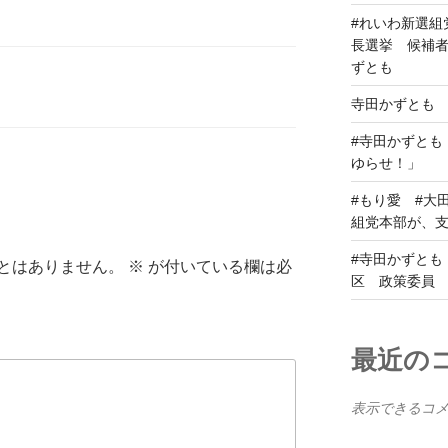
#れいわ新選組
長選挙 候補者
ずとも
寺田かずとも Y
#寺田かずとも 
ゆらせ！」 
#もり愛 #大
組党本部が、
#寺田かずとも
とはありません。
※
が付いている欄は必
区 政策委
最近の
表示できるコ