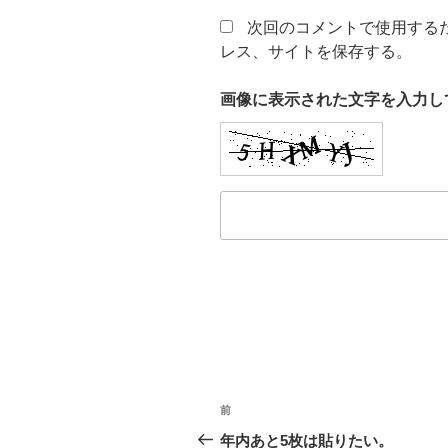
次回のコメントで使用する
レス、サイトを保存する。
画像に表示された文字を入力し
投
前
前
稿
の
年内あと5枚は貼りたい。