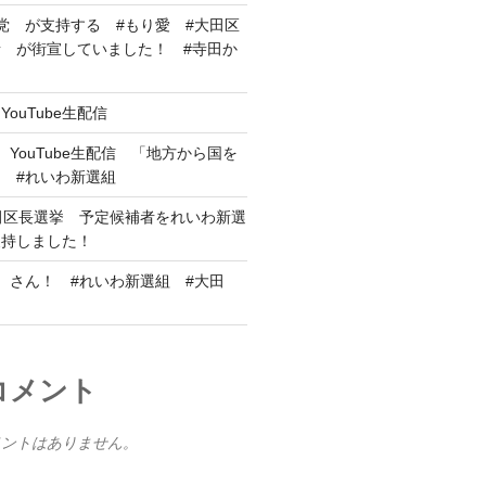
党 が支持する #もり愛 #大田区
 が街宣していました！ #寺田か
ouTube生配信
YouTube生配信 「地方から国を
#れいわ新選組
田区長選挙 予定候補者をれいわ新選
支持しました！
 さん！ #れいわ新選組 #大田
員
コメント
メントはありません。