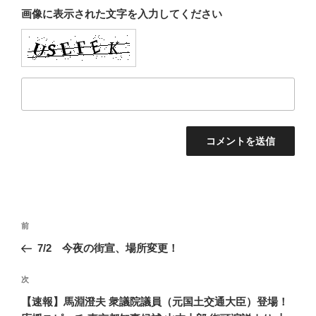
画像に表示された文字を入力してください
投
前
前
稿
の
7/2 今夜の街宣、場所変更！
ナ
投
ビ
稿
次
次
ゲ
の
【速報】馬淵澄夫 衆議院議員（元国土交通大臣）登場！
投