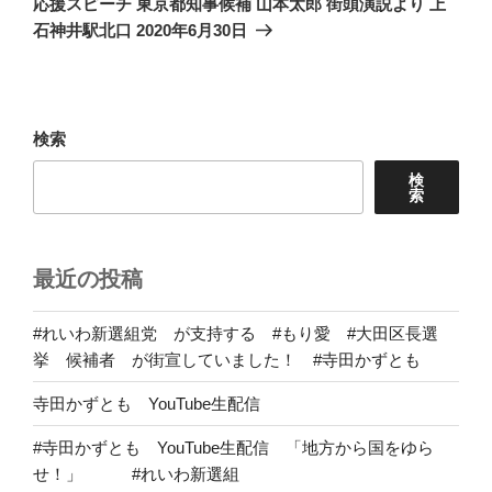
ー
応援スピーチ 東京都知事候補 山本太郎 街頭演説より 上
稿
シ
石神井駅北口 2020年6月30日
ョ
ン
検索
検
索
最近の投稿
#れいわ新選組党 が支持する #もり愛 #大田区長選
挙 候補者 が街宣していました！ #寺田かずとも
寺田かずとも YouTube生配信
#寺田かずとも YouTube生配信 「地方から国をゆら
せ！」 #れいわ新選組