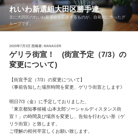
コ
れいわ新選組大田区勝手連
ン
主に大田区のれいわ新選組を応援するものが、自発的に作ったグ
テ
ループです。
ン
ツ
へ
投
2020年7月3日
投稿者:
MANAGER
ス
稿
ゲリラ街宣！ (街宣予定（7/3）の
キ
日:
ッ
変更について)
プ
【街宣予定（7/3）の変更について】
《事前告知した場所時間を変更、ゲリラ街宣とします》
明日7/3（金）に予定しておりました、
「東京都知事候補 山本太郎ソーシャルディスタンス街
宣！」の時間及び場所を変更し、告知を行わない形（ゲ
リラ街宣）と致します。
ご理解の程何卒宜しくお願い致します。